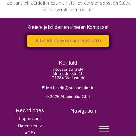
wert und ich würde ihn jedem empfehlen, der sich selbst ein Stück
besser verstehen möchte."
Kreiere jetzt deinen inneren Kompass!
Jetzt Werteworkshop buchen
Kontakt
Atessentia GbR
Mercedesstr. 18
71384 Weinstadt
E-Mail: sein@atessentia.de
© 2026 Atessentia GbR
Rechtliches
Navigation
Impressum
Datenschutz
AGBs