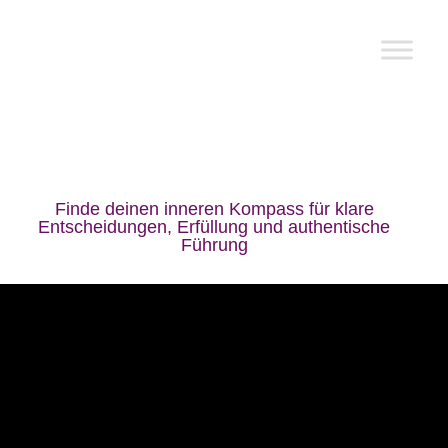
Werteworkshop
Finde deinen inneren Kompass für klare
Entscheidungen, Erfüllung und authentische
Führung